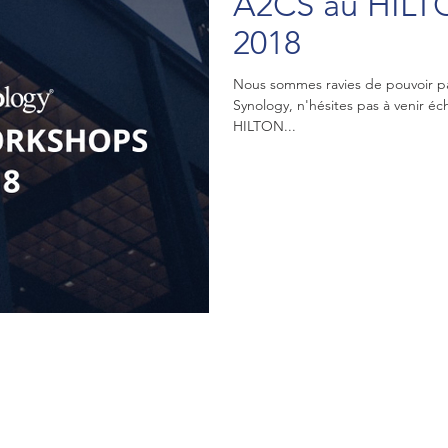
A2CS au HILTO
2018
Nous sommes ravies de pouvoir pa
Synology, n'hésites pas à venir éc
HILTON...