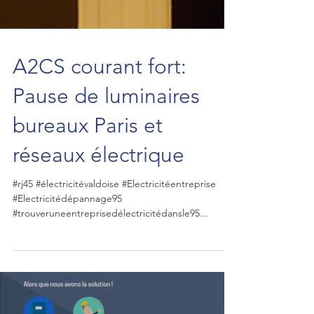
A2CS courant fort:
Pause de luminaires
bureaux Paris et
réseaux électrique
#rj45 #électricitévaldoise #Electricitéentreprise
#Electricitédépannage95
#trouveruneentreprisedélectricitédansle95...