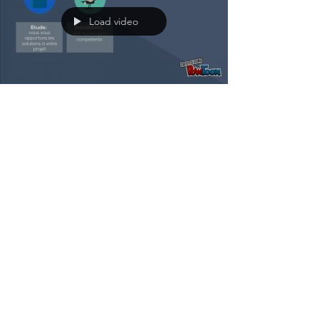
Load video
Présentation des
services A2CS, société
d'électricité générale
en courant fort, courant
faible,
Présentation de la société A2CS, société