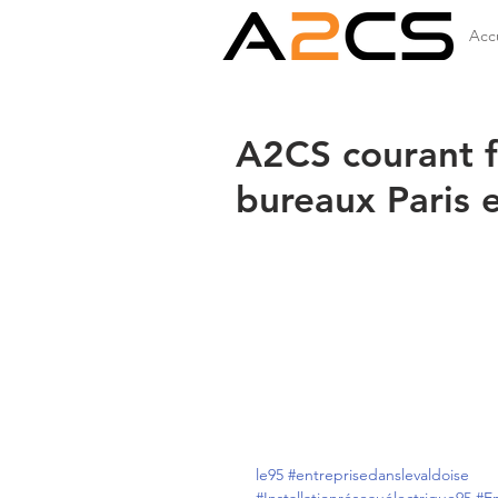
Accu
A2CS courant f
bureaux Paris e
le95
#entreprisedanslevaldoise