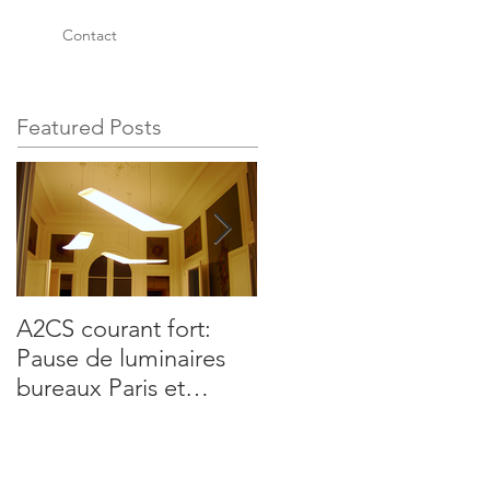
Contact
Featured Posts
A2CS courant fort:
Présentation des
Pause de luminaires
services A2CS, sociét
bureaux Paris et
d'électricité générale
réseaux électrique
en courant fort,
courant faible,