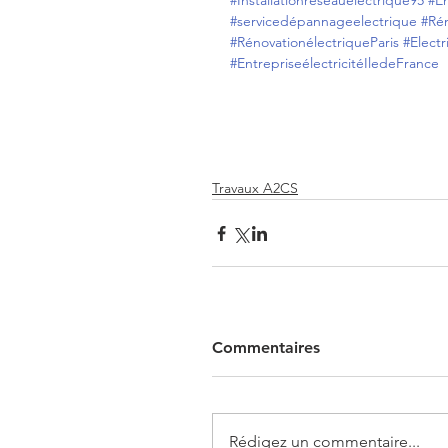
#Installationréseauélectrique95
#En
#servicedépannageelectrique
#Rén
#RénovationélectriqueParis
#Electr
#EntrepriseélectricitéIledeFrance
Travaux A2CS
Commentaires
Rédigez un commentaire...