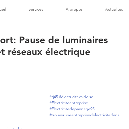
eil
Services
À propos
Actualités
ort: Pause de luminaires
t réseaux électrique
#rj45
#électricitévaldoise
#Electricitéentreprise
#Electricitédépannage95
#trouveruneentreprisedélectricitédans