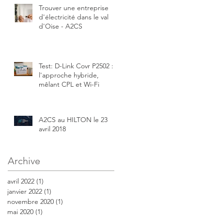
Trouver une entreprise
d'électricité dans le val
d'Oise - A2CS
Test: D-Link Covr P2502 :
l'approche hybride,
mêlant CPL et Wi-Fi
A2CS au HILTON le 23
avril 2018
Archive
avril 2022
(1)
1 post
janvier 2022
(1)
1 post
novembre 2020
(1)
1 post
mai 2020
(1)
1 post