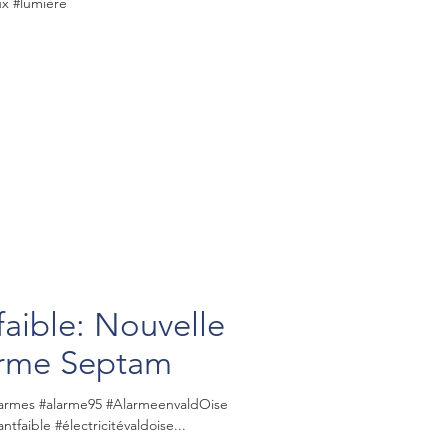
ux #lumiere
aible: Nouvelle
larme Septam
Alarmes #alarme95 #AlarmeenvaldOise
faible #électricitévaldoise...