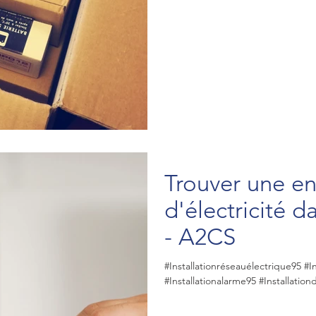
Trouver une en
d'électricité d
- A2CS
#Installationréseauélectrique95 #I
#Installationalarme95 #Installati