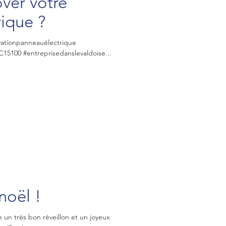
ver votre
ique ?
vationpanneauélectrique
15100 #entreprisedanslevaldoise...
noël !
 un très bon réveillon et un joyeux