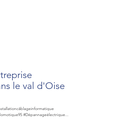
treprise
ans le val d'Oise
nstallationcâblageinformatique
ondomotique95 #Dépannageélectrique...