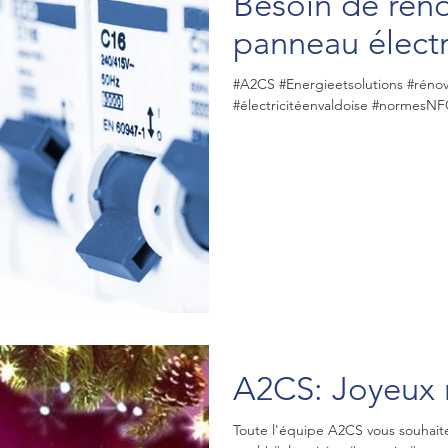
Besoin de réno
panneau électr
#A2CS #Energieetsolutions #réno
#électricitéenvaldoise #normesNFC
A2CS: Joyeux 
Toute l'équipe A2CS vous souhaite