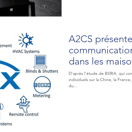
A2CS présente
communication
dans les maiso
le marché co
D'après l'étude de BSRIA, qui c
individuels sur la Chine, la France
du...