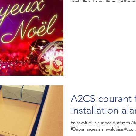
noel ! #electricien #energie #resa
A2CS courant f
installation a
En savoir plus sur nos systèmes 
#Dépannagealarmevaldoise #courant