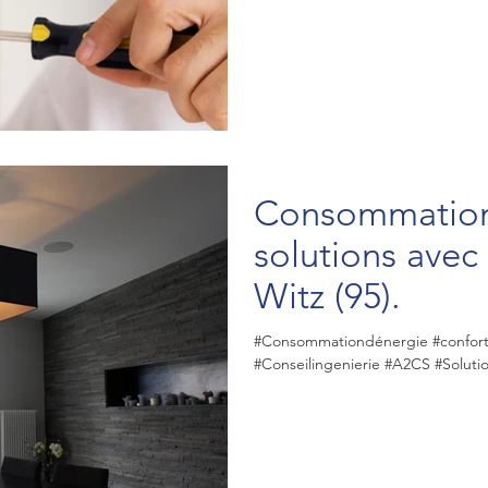
Consommation 
solutions avec
Witz (95).
#Consommationdénergie #confort #
#Conseilingenierie #A2CS #Soluti