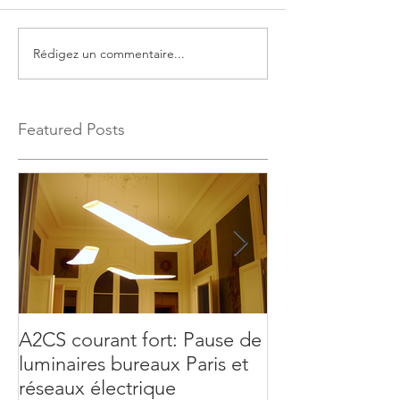
Rédigez un commentaire...
Featured Posts
A2CS courant fort: Pause de
Présentation de
luminaires bureaux Paris et
A2CS, société d
réseaux électrique
générale en cou